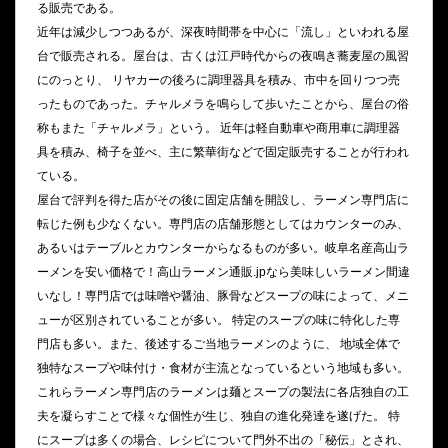
る販売である。
近年は減少しつつあるが、深夜時間帯を中心に「流し」といわれる屋
台で販売される。屋台は、古くは江戸時代からの夜鳴き蕎麦屋の風習
にのっとり、 リヤカーの後ろに調理器具を積み、市中を回りつつ売
ったものであった。チャルメラを鳴らして歩いたことから、屋台の俗
称もまた「チャルメラ」という。 近年は軽自動車や商用車に調理器
具を積み、椅子を並べ、主に繁華街などで固定販売することが行われ
ている。
屋台で評判を得た店がその後に固定店舗を開設し、ラーメン専門店に
転じた例も少なくない。専門店の店舗形態としてはカウンターのみ、
あるいはテーブルとカウンターからなるものが多い。岐阜名産高山ラ
ーメンを安い価格で！高山ラーメン通販.jpなら美味しいラーメン間違
いなし！専門店では味噌や醤油、豚骨などスープの味によって、メニ
ューが区別されていることが多い。 特定のスープの味に特化した専
門店も多い。また、後述するご当地ラーメンのように、 地域全体で
独特なスープや味付け・食材が主流となっているという地域も多い。
これらラーメン専門店のラーメンは麺とスープの製法に各店独自の工
夫を凝らすことで様々な個性が生じ、独自の進化発達を遂げた。 特
にスープは多くの場合、レシピについて門外不出の「秘伝」とされ、