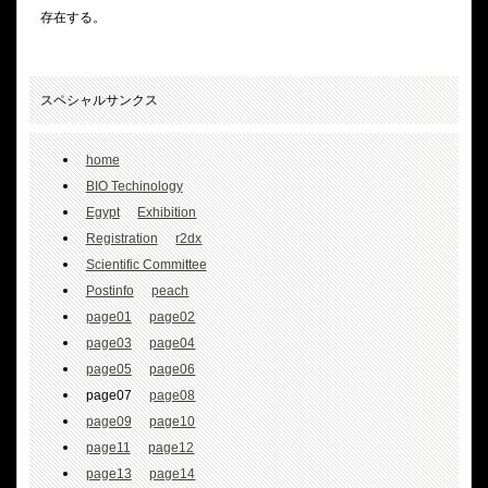
存在する。
スペシャルサンクス
home
BIO Techinology
Egypt
Exhibition
Registration
r2dx
Scientific Committee
Postinfo
peach
page01
page02
page03
page04
page05
page06
page07
page08
page09
page10
page11
page12
page13
page14