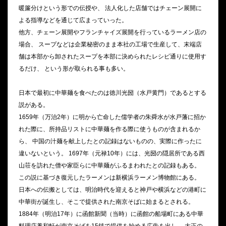
暖簾分けという形での伝授や、 法人化した店舗ではチェーン展開に
よる指導などを通じて広まっていった。
他方、チェーン展開やフランチャイズ展開を行っているラーメン店の
場合、 スープなどは企業秘密のまま本社の工場で生産して、末端店
舗は本部から卸されたスープを本部に決められたレシピ通りに使用す
るだけ、 という形が取られる事も多い。
日本で最初に中華麺を食べたのは徳川光圀（水戸黄門）であるとする
説がある。
1659年（万治2年）に明から亡命した儒学者の朱舜水が水戸藩に招か
れた際に、所持品リストに中華麺を作る際に使うものが含まれるか
ら、 中国の汁麺を献上したとの記録はないものの、実際に作ったに
違いないという。 1697年（元禄10年）には、光圀の隠居所である西
山荘を訪れた僧や家臣らに中華麺がふるまわれたとの記録もある。
この説に基づき復元したラーメンは新横浜ラーメン博物館にある。
日本への伝搬としては、明治時代を迎えると神戸や横浜などの港町に
中華街が誕生し、そこで提供された南京そばに始まるとされる。
1884年（明治17年）に函館新聞（当時）に函館の船場町にある中華
料理店養和軒が南京そばを15銭で提供を始める広告を出し、 大正の