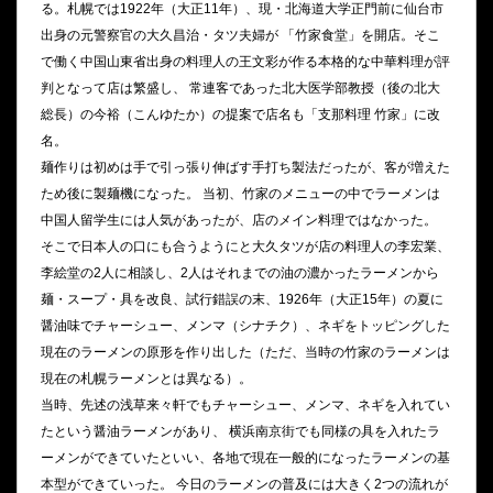
る。札幌では1922年（大正11年）、現・北海道大学正門前に仙台市
出身の元警察官の大久昌治・タツ夫婦が 「竹家食堂」を開店。そこ
で働く中国山東省出身の料理人の王文彩が作る本格的な中華料理が評
判となって店は繁盛し、 常連客であった北大医学部教授（後の北大
総長）の今裕（こんゆたか）の提案で店名も「支那料理 竹家」に改
名。
麺作りは初めは手で引っ張り伸ばす手打ち製法だったが、客が増えた
ため後に製麺機になった。 当初、竹家のメニューの中でラーメンは
中国人留学生には人気があったが、店のメイン料理ではなかった。
そこで日本人の口にも合うようにと大久タツが店の料理人の李宏業、
李絵堂の2人に相談し、2人はそれまでの油の濃かったラーメンから
麺・スープ・具を改良、試行錯誤の末、1926年（大正15年）の夏に
醤油味でチャーシュー、メンマ（シナチク）、ネギをトッピングした
現在のラーメンの原形を作り出した（ただ、当時の竹家のラーメンは
現在の札幌ラーメンとは異なる）。
当時、先述の浅草来々軒でもチャーシュー、メンマ、ネギを入れてい
たという醤油ラーメンがあり、 横浜南京街でも同様の具を入れたラ
ーメンができていたといい、各地で現在一般的になったラーメンの基
本型ができていった。 今日のラーメンの普及には大きく2つの流れが