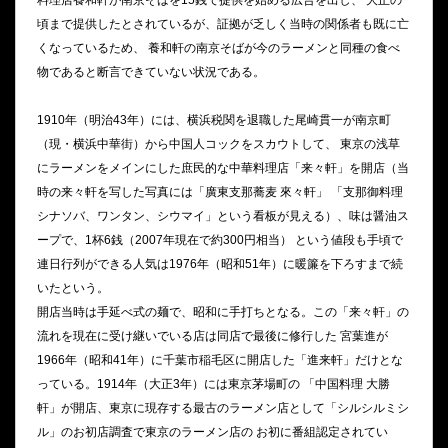
頃まで提供したとされているが、証拠が乏しく当時の関係者も既に亡
くなっているため、 養和軒の南京そばが今のラーメンと同種の食べ
物であると断言できていない状況である。
1910年（明治43年）には、横浜税関を退職した尾崎貫一が南京町
（現・横浜中華街）から中国人コックをスカウトして、 東京の浅草
にラーメンをメインにした庶民的な中華料理店「来々軒」を開店（当
時の来々軒を写した写真には「廣東支那蕎麦 來々軒」 「支那御料理
シナソバ、ワンタン、シウマイ」という看板が見える）、味は醤油ス
ープで、1杯6銭（2007年現在で約300円相当） という値段も手頃で
連日行列ができる人気は1976年（昭和51年）に暖簾を下ろすまで続
いたという。
開店当時は手延べ式の麺で、昭和に手打ちとなる。この「来々軒」の
流れを現在に受け継いでいる店は同店で最後に修行した 宮葉進が
1966年（昭和41年）に千葉市稲毛区に開店した「進来軒」だけとな
っている。1914年（大正3年）には東京茅場町の 「中国料理 大勝
軒」が開店、東京に現存する最古のラーメン店として「シルシルミシ
ル」のお初店調査で東京のラーメン店の お初に番組認定されてい